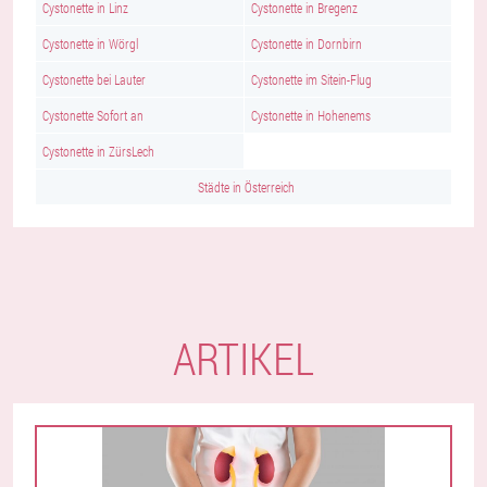
Cystonette in Linz
Cystonette in Bregenz
Cystonette in Wörgl
Cystonette in Dornbirn
Cystonette bei Lauter
Cystonette im Sitein-Flug
Cystonette Sofort an
Cystonette in Hohenems
Cystonette in ZürsLech
Städte in Österreich
ARTIKEL