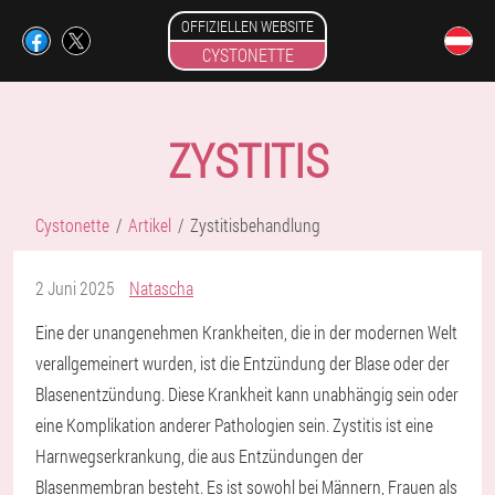
OFFIZIELLEN WEBSITE
CYSTONETTE
ZYSTITIS
Cystonette
Artikel
Zystitisbehandlung
2 Juni 2025
Natascha
Eine der unangenehmen Krankheiten, die in der modernen Welt
verallgemeinert wurden, ist die Entzündung der Blase oder der
Blasenentzündung. Diese Krankheit kann unabhängig sein oder
eine Komplikation anderer Pathologien sein. Zystitis ist eine
Harnwegserkrankung, die aus Entzündungen der
Blasenmembran besteht. Es ist sowohl bei Männern, Frauen als