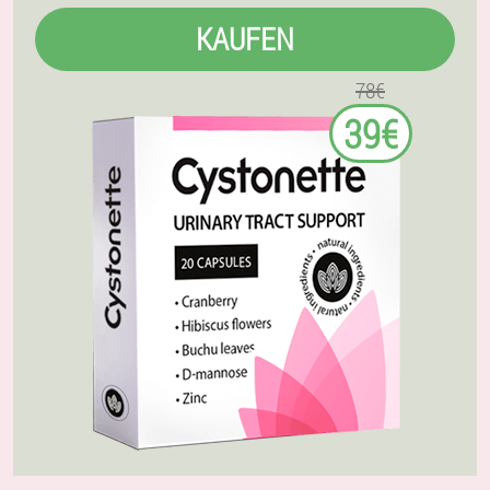
KAUFEN
78€
39€