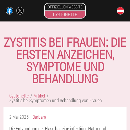
OFFIZIELLEN WEBSITE
CYSTONETTE
ZYSTITIS BEI FRAUEN: DIE
ERSTEN ANZEICHEN,
SYMPTOME UND
BEHANDLUNG
Cystonette
Artikel
Zystitis bei Symptomen und Behandlung von Frauen
2 Mai 2025
Barbara
Die Entzündung der Blase hat eine infektiöse Natur und