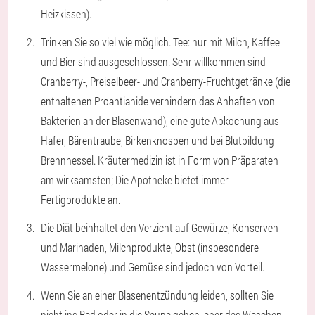
Heizkissen).
Trinken Sie so viel wie möglich. Tee: nur mit Milch, Kaffee
und Bier sind ausgeschlossen. Sehr willkommen sind
Cranberry-, Preiselbeer- und Cranberry-Fruchtgetränke (die
enthaltenen Proantianide verhindern das Anhaften von
Bakterien an der Blasenwand), eine gute Abkochung aus
Hafer, Bärentraube, Birkenknospen und bei Blutbildung
Brennnessel. Kräutermedizin ist in Form von Präparaten
am wirksamsten; Die Apotheke bietet immer
Fertigprodukte an.
Die Diät beinhaltet den Verzicht auf Gewürze, Konserven
und Marinaden, Milchprodukte, Obst (insbesondere
Wassermelone) und Gemüse sind jedoch von Vorteil.
Wenn Sie an einer Blasenentzündung leiden, sollten Sie
nicht ins Bad oder in die Sauna gehen, aber das Waschen