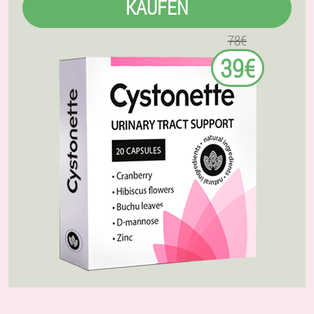
KAUFEN
78€
39€